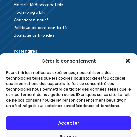
Électricité Biocompatible
Technologie LiFi
Contactez-nous !
Politique de confidentialité
Boutique anti-ondes
Partenaires
Gérer le consentement
Label EMFIS
Pour offrir les meilleures expériences, nous utilisons des
Label LISAO
technologies telles que les cookies pour stocker et/ou accéder
aux informations des appareils. Le fait de consentir à ces
PoE-Sea
technologies nous permettra de traiter des données telles que le
Fle
xaray
comportement de navigation ou les ID uniques sur ce site. Le fait
de ne pas consentir ou de retirer son consentement peut avoir
un effet négatif sur certaines caractéristiques et fonctions.
Chrysaliide Solutions
31320 Toulouse, France
Accepter
(+33) 09 75 55 62 24
Refuser