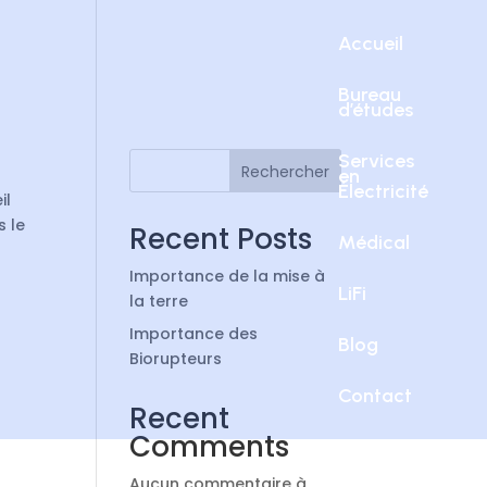
Accueil
Bureau
d’études
Services
Rechercher
en
Électricité
il
s le
Recent Posts
Médical
Importance de la mise à
LiFi
la terre
Importance des
Blog
Biorupteurs
Contact
Recent
Comments
Aucun commentaire à