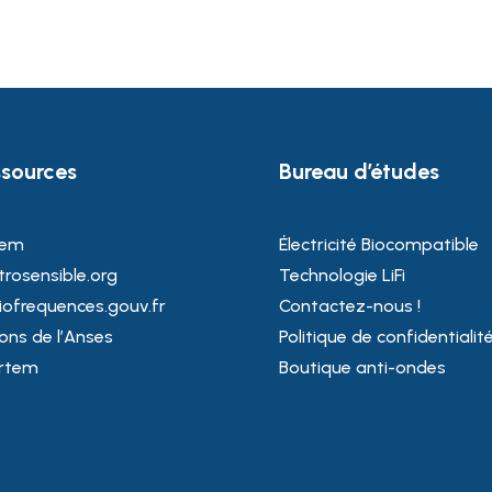
sources
Bureau d’études
rem
Électricité Biocompatible
trosensible.org
Technologie LiFi
iofrequences.gouv.fr
Contactez-nous !
ons de l’Anses
Politique de confidentialit
artem
Boutique anti-ondes