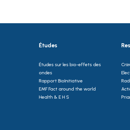
Études
Res
Études sur les bio-effets des
Crii
ondes
Elec
Rapport BioInitiative
Rad
EMF Fact around the world
Acti
Health & E H S
Pri