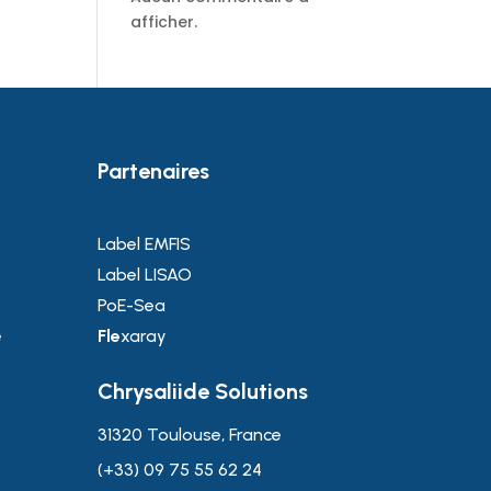
afficher.
Partenaires
Label EMFIS
Label LISAO
PoE-Sea
é
Fle
xaray
Chrysaliide Solutions
31320 Toulouse, France
(+33) 09 75 55 62 24